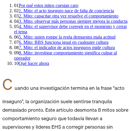
01
Por qué estos mitos cuestan caro
02
1. Mito: el acto inseguro nace de falta de conciencia
03
2. Mito: capacitar otra vez resuelve el comportamiento
04
3. Mito: observar más personas siempre mejora la conducta
05
4. Mito: el supervisor debe corregir en el momento y cerrar
el tema
06
5. Mito: quien rompe la regla demuestra mala actitud
07
6. Mito: BBS funciona igual en cualquier cultura
08
7. Mito: el indicador de actos inseguros mide cultura
09
8. Mito: investigar comportamiento significa culpar al
operador
10
Qué hacer ahora
C
uando una investigación termina en la frase “acto
inseguro”, la organización suele sentirse tranquila
demasiado pronto. Este artículo desmonta 8 mitos sobre
comportamiento seguro que todavía llevan a
supervisores y líderes EHS a corregir personas sin