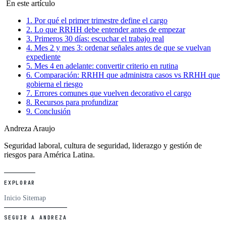
En este artículo
1. Por qué el primer trimestre define el cargo
2. Lo que RRHH debe entender antes de empezar
3. Primeros 30 días: escuchar el trabajo real
4. Mes 2 y mes 3: ordenar señales antes de que se vuelvan
expediente
5. Mes 4 en adelante: convertir criterio en rutina
6. Comparación: RRHH que administra casos vs RRHH que
gobierna el riesgo
7. Errores comunes que vuelven decorativo el cargo
8. Recursos para profundizar
9. Conclusión
Andreza Araujo
Seguridad laboral, cultura de seguridad, liderazgo y gestión de
riesgos para América Latina.
EXPLORAR
Inicio
Sitemap
SEGUIR A ANDREZA