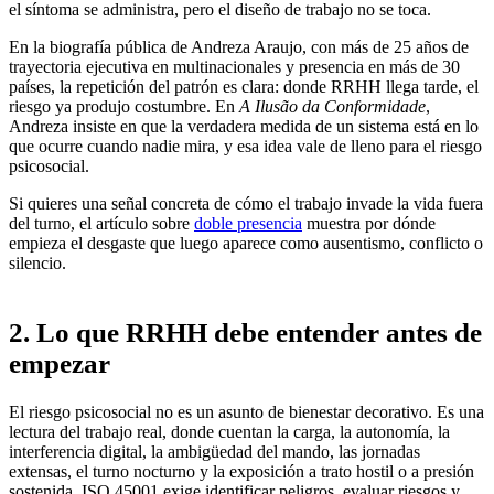
el síntoma se administra, pero el diseño de trabajo no se toca.
En la biografía pública de Andreza Araujo, con más de 25 años de
trayectoria ejecutiva en multinacionales y presencia en más de 30
países, la repetición del patrón es clara: donde RRHH llega tarde, el
riesgo ya produjo costumbre. En
A Ilusão da Conformidade
,
Andreza insiste en que la verdadera medida de un sistema está en lo
que ocurre cuando nadie mira, y esa idea vale de lleno para el riesgo
psicosocial.
Si quieres una señal concreta de cómo el trabajo invade la vida fuera
del turno, el artículo sobre
doble presencia
muestra por dónde
empieza el desgaste que luego aparece como ausentismo, conflicto o
silencio.
2. Lo que RRHH debe entender antes de
empezar
El riesgo psicosocial no es un asunto de bienestar decorativo. Es una
lectura del trabajo real, donde cuentan la carga, la autonomía, la
interferencia digital, la ambigüedad del mando, las jornadas
extensas, el turno nocturno y la exposición a trato hostil o a presión
sostenida. ISO 45001 exige identificar peligros, evaluar riesgos y