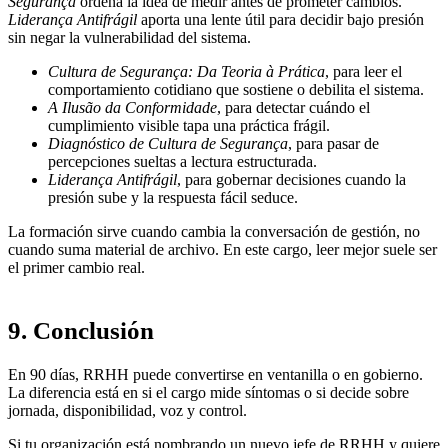
Segurança
ordena la idea de medir antes de prometer cambios.
Liderança Antifrágil
aporta una lente útil para decidir bajo presión
sin negar la vulnerabilidad del sistema.
Cultura de Segurança: Da Teoria à Prática
, para leer el
comportamiento cotidiano que sostiene o debilita el sistema.
A Ilusão da Conformidade
, para detectar cuándo el
cumplimiento visible tapa una práctica frágil.
Diagnóstico de Cultura de Segurança
, para pasar de
percepciones sueltas a lectura estructurada.
Liderança Antifrágil
, para gobernar decisiones cuando la
presión sube y la respuesta fácil seduce.
La formación sirve cuando cambia la conversación de gestión, no
cuando suma material de archivo. En este cargo, leer mejor suele ser
el primer cambio real.
9. Conclusión
En 90 días, RRHH puede convertirse en ventanilla o en gobierno.
La diferencia está en si el cargo mide síntomas o si decide sobre
jornada, disponibilidad, voz y control.
Si tu organización está nombrando un nuevo jefe de RRHH y quiere