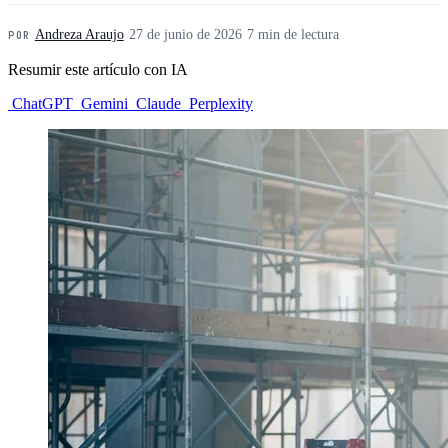
Andreza Araujo
·
27 de junio de 2026
·
7 min de lectura
POR
Resumir este artículo con IA
ChatGPT
Gemini
Claude
Perplexity