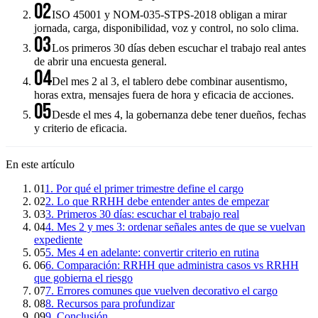
02
ISO 45001 y NOM-035-STPS-2018 obligan a mirar
jornada, carga, disponibilidad, voz y control, no solo clima.
03
Los primeros 30 días deben escuchar el trabajo real antes
de abrir una encuesta general.
04
Del mes 2 al 3, el tablero debe combinar ausentismo,
horas extra, mensajes fuera de hora y eficacia de acciones.
05
Desde el mes 4, la gobernanza debe tener dueños, fechas
y criterio de eficacia.
En este artículo
01
1. Por qué el primer trimestre define el cargo
02
2. Lo que RRHH debe entender antes de empezar
03
3. Primeros 30 días: escuchar el trabajo real
04
4. Mes 2 y mes 3: ordenar señales antes de que se vuelvan
expediente
05
5. Mes 4 en adelante: convertir criterio en rutina
06
6. Comparación: RRHH que administra casos vs RRHH
que gobierna el riesgo
07
7. Errores comunes que vuelven decorativo el cargo
08
8. Recursos para profundizar
09
9. Conclusión