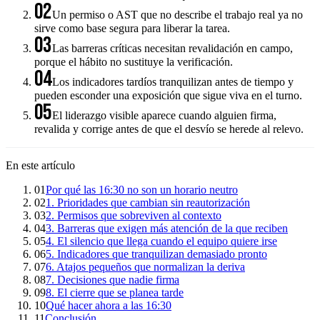
02
Un permiso o AST que no describe el trabajo real ya no
sirve como base segura para liberar la tarea.
03
Las barreras críticas necesitan revalidación en campo,
porque el hábito no sustituye la verificación.
04
Los indicadores tardíos tranquilizan antes de tiempo y
pueden esconder una exposición que sigue viva en el turno.
05
El liderazgo visible aparece cuando alguien firma,
revalida y corrige antes de que el desvío se herede al relevo.
En este artículo
01
Por qué las 16:30 no son un horario neutro
02
1. Prioridades que cambian sin reautorización
03
2. Permisos que sobreviven al contexto
04
3. Barreras que exigen más atención de la que reciben
05
4. El silencio que llega cuando el equipo quiere irse
06
5. Indicadores que tranquilizan demasiado pronto
07
6. Atajos pequeños que normalizan la deriva
08
7. Decisiones que nadie firma
09
8. El cierre que se planea tarde
10
Qué hacer ahora a las 16:30
11
Conclusión