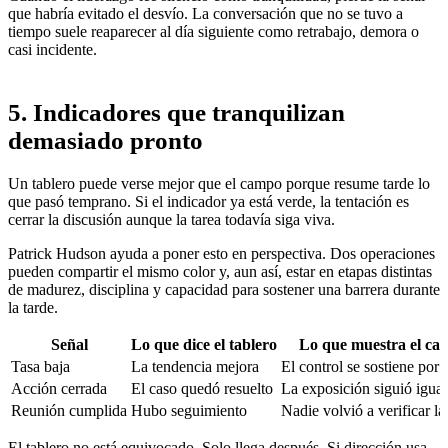
que habría evitado el desvío. La conversación que no se tuvo a
tiempo suele reaparecer al día siguiente como retrabajo, demora o
casi incidente.
5. Indicadores que tranquilizan
demasiado pronto
Un tablero puede verse mejor que el campo porque resume tarde lo
que pasó temprano. Si el indicador ya está verde, la tentación es
cerrar la discusión aunque la tarea todavía siga viva.
Patrick Hudson ayuda a poner esto en perspectiva. Dos operaciones
pueden compartir el mismo color y, aun así, estar en etapas distintas
de madurez, disciplina y capacidad para sostener una barrera durante
la tarde.
Señal
Lo que dice el tablero
Lo que muestra el ca
Tasa baja
La tendencia mejora
El control se sostiene por 
Acción cerrada
El caso quedó resuelto
La exposición siguió igual
Reunión cumplida
Hubo seguimiento
Nadie volvió a verificar la
El tablero no está equivocado. Solo llega después. Si dirección usa