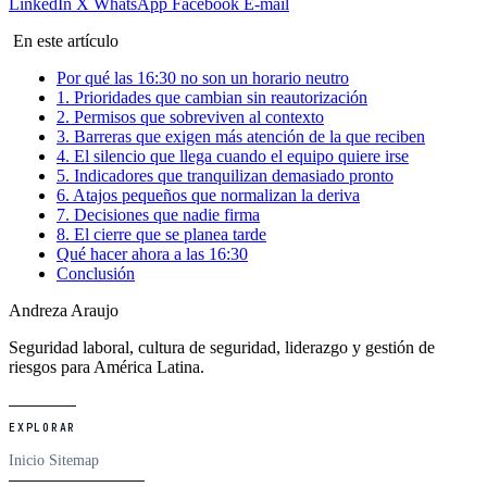
LinkedIn
X
WhatsApp
Facebook
E-mail
En este artículo
Por qué las 16:30 no son un horario neutro
1. Prioridades que cambian sin reautorización
2. Permisos que sobreviven al contexto
3. Barreras que exigen más atención de la que reciben
4. El silencio que llega cuando el equipo quiere irse
5. Indicadores que tranquilizan demasiado pronto
6. Atajos pequeños que normalizan la deriva
7. Decisiones que nadie firma
8. El cierre que se planea tarde
Qué hacer ahora a las 16:30
Conclusión
Andreza Araujo
Seguridad laboral, cultura de seguridad, liderazgo y gestión de
riesgos para América Latina.
EXPLORAR
Inicio
Sitemap