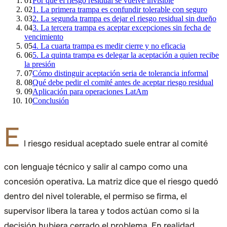
01
Por qué el riesgo residual se vuelve invisible
02
1. La primera trampa es confundir tolerable con seguro
03
2. La segunda trampa es dejar el riesgo residual sin dueño
04
3. La tercera trampa es aceptar excepciones sin fecha de
vencimiento
05
4. La cuarta trampa es medir cierre y no eficacia
06
5. La quinta trampa es delegar la aceptación a quien recibe
la presión
07
Cómo distinguir aceptación seria de tolerancia informal
08
Qué debe pedir el comité antes de aceptar riesgo residual
09
Aplicación para operaciones LatAm
10
Conclusión
E
l riesgo residual aceptado suele entrar al comité
con lenguaje técnico y salir al campo como una
concesión operativa. La matriz dice que el riesgo quedó
dentro del nivel tolerable, el permiso se firma, el
supervisor libera la tarea y todos actúan como si la
decisión hubiera cerrado el problema. En realidad,