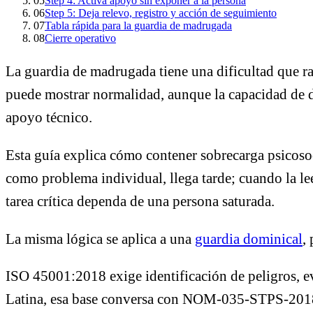
05
Step 4: Activa apoyo sin exponer a la persona
06
Step 5: Deja relevo, registro y acción de seguimiento
07
Tabla rápida para la guardia de madrugada
08
Cierre operativo
La guardia de madrugada tiene una dificultad que rara
puede mostrar normalidad, aunque la capacidad de de
apoyo técnico.
Esta guía explica cómo contener sobrecarga psicosoci
como problema individual, llega tarde; cuando la le
tarea crítica dependa de una persona saturada.
La misma lógica se aplica a una
guardia dominical
,
ISO 45001:2018 exige identificación de peligros, ev
Latina, esa base conversa con NOM-035-STPS-2018