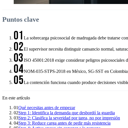
Puntos clave
01
La sobrecarga psicosocial de madrugada debe tratarse como
02
El supervisor necesita distinguir cansancio normal, saturac
03
ISO 45001:2018 exige considerar peligros psicosociales den
04
NOM-035-STPS-2018 en México, SG-SST en Colombia, SUSE
05
La contención funciona cuando produce decisiones visibles: 
En este artículo
01
Qué necesitas antes de empezar
02
Step 1: Identifica la demanda que desbordó la guardia
03
Step 2: Clasifica la severidad por tarea, no por impresión
04
Step 3: Reduce carga antes de pedir más resistencia