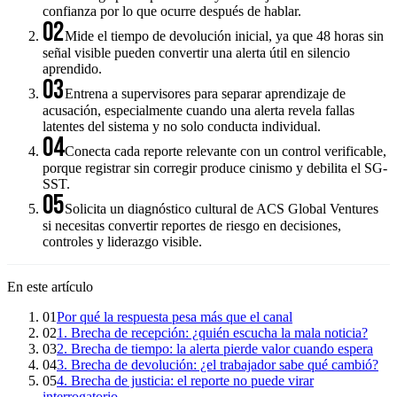
confianza por lo que ocurre después de hablar.
02
Mide el tiempo de devolución inicial, ya que 48 horas sin
señal visible pueden convertir una alerta útil en silencio
aprendido.
03
Entrena a supervisores para separar aprendizaje de
acusación, especialmente cuando una alerta revela fallas
latentes del sistema y no solo conducta individual.
04
Conecta cada reporte relevante con un control verificable,
porque registrar sin corregir produce cinismo y debilita el SG-
SST.
05
Solicita un diagnóstico cultural de ACS Global Ventures
si necesitas convertir reportes de riesgo en decisiones,
controles y liderazgo visible.
En este artículo
01
Por qué la respuesta pesa más que el canal
02
1. Brecha de recepción: ¿quién escucha la mala noticia?
03
2. Brecha de tiempo: la alerta pierde valor cuando espera
04
3. Brecha de devolución: ¿el trabajador sabe qué cambió?
05
4. Brecha de justicia: el reporte no puede virar
interrogatorio