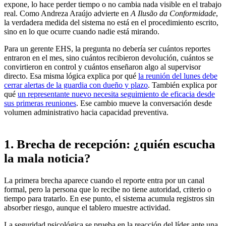
expone, lo hace perder tiempo o no cambia nada visible en el trabajo
real. Como Andreza Araújo advierte en
A Ilusão da Conformidade
,
la verdadera medida del sistema no está en el procedimiento escrito,
sino en lo que ocurre cuando nadie está mirando.
Para un gerente EHS, la pregunta no debería ser cuántos reportes
entraron en el mes, sino cuántos recibieron devolución, cuántos se
convirtieron en control y cuántos enseñaron algo al supervisor
directo. Esa misma lógica explica por qué
la reunión del lunes debe
cerrar alertas de la guardia con dueño y plazo
. También explica por
qué
un representante nuevo necesita seguimiento de eficacia desde
sus primeras reuniones
. Ese cambio mueve la conversación desde
volumen administrativo hacia capacidad preventiva.
1. Brecha de recepción: ¿quién escucha
la mala noticia?
La primera brecha aparece cuando el reporte entra por un canal
formal, pero la persona que lo recibe no tiene autoridad, criterio o
tiempo para tratarlo. En ese punto, el sistema acumula registros sin
absorber riesgo, aunque el tablero muestre actividad.
La seguridad psicológica se prueba en la reacción del líder ante una