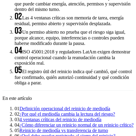
que puede cambiar energía, atención, permisos y supervisión
dentro del mismo turno.
02
Las 4 ventanas críticas son memoria de tarea, energía
residual, permiso abierto y supervisión desplazada.
03
Un permiso abierto no prueba que el riesgo siga igual,
porque alcance, equipo, interferencias o controles pueden
haberse modificado durante la pausa.
04
ISO 45001:2018 y reguladores LatAm exigen demostrar
control operacional cuando la reanudación cambia la
exposición real.
05
El registro útil del reinicio indica qué cambió, qué control
fue confirmado, quién autorizó continuidad y qué condición
obliga a parar.
En este artículo
01
Definición operacional del reinicio de mediodía
02
¿Por qué el mediodía cambia la lectura del riesgo?
03
4 ventanas críticas del reinicio de mediodía
04
¿Cómo diferenciar un reinicio normal de un reinicio crítico?
05
Reinicio de mediodía vs transferencia de turno
06
¿Qué debe quedar registrado al cierre del reinicio?