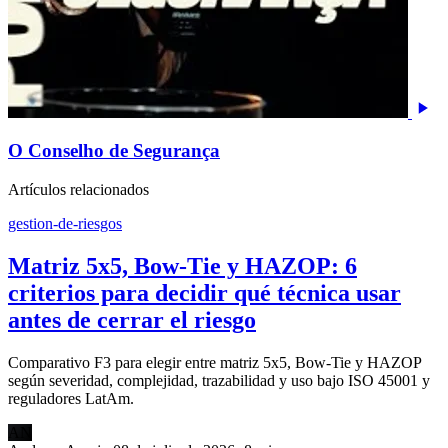
O Conselho de Segurança
Artículos relacionados
gestion-de-riesgos
Matriz 5x5, Bow-Tie y HAZOP: 6
criterios para decidir qué técnica usar
antes de cerrar el riesgo
Comparativo F3 para elegir entre matriz 5x5, Bow-Tie y HAZOP
según severidad, complejidad, trazabilidad y uso bajo ISO 45001 y
reguladores LatAm.
AN