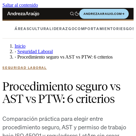
Saltar al contenido
ANDREZAARAUJO.COM
→
ÁREAS
CULTURA
LIDERAZGO
COMPORTAMIENTO
RIESGOS
Inicio
›
Seguridad Laboral
›
Procedimiento seguro vs AST vs PTW: 6 criterios
SEGURIDAD LABORAL
Procedimiento seguro vs
AST vs PTW: 6 criterios
Comparación práctica para elegir entre
procedimiento seguro, AST y permiso de trabajo
bajo ISO 45001 y reguladores LatAm sin crear