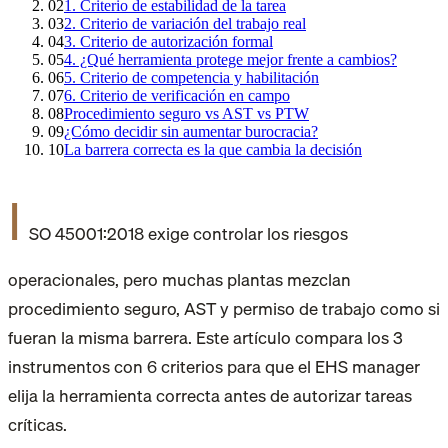
02
1. Criterio de estabilidad de la tarea
03
2. Criterio de variación del trabajo real
04
3. Criterio de autorización formal
05
4. ¿Qué herramienta protege mejor frente a cambios?
06
5. Criterio de competencia y habilitación
07
6. Criterio de verificación en campo
08
Procedimiento seguro vs AST vs PTW
09
¿Cómo decidir sin aumentar burocracia?
10
La barrera correcta es la que cambia la decisión
I
SO 45001:2018 exige controlar los riesgos
operacionales, pero muchas plantas mezclan
procedimiento seguro, AST y permiso de trabajo como si
fueran la misma barrera. Este artículo compara los 3
instrumentos con 6 criterios para que el EHS manager
elija la herramienta correcta antes de autorizar tareas
críticas.