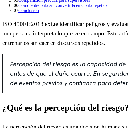
05
Comparación práctica para supervisores
06
Cómo entrenarla sin convertirla en charla repetida
07
Conclusión
ISO 45001:2018 exige identificar peligros y evaluar 
una persona interpreta lo que ve en campo. Este art
entrenarlos sin caer en discursos repetidos.
Percepción del riesgo es la capacidad de
antes de que el daño ocurra. En segurida
de eventos previos y confianza para dete
¿Qué es la percepción del riesgo
La percepción del riesgo es una decisión humana sit