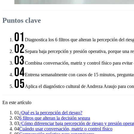
Puntos clave
01
Diagnostica los 6 filtros que alteran la percepción del rie
02
Separa baja percepción y presión operativa, porque una re
03
Combina conversación, matriz y control físico para evitar 
04
Entrena semanalmente con casos de 15 minutos, preguntas co
05
Aplica el diagnóstico cultural de Andreza Araujo para co
En este artículo
01
¿Qué es la percepción del riesgo?
02
6 filtros que alteran la decisión segura
03
¿Cómo diferenciar baja percepción de riesgo y presión opera
04
Cuándo usar conversación, matriz o control físico