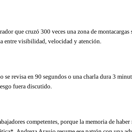
erador que cruzó 300 veces una zona de montacargas si
 entre visibilidad, velocidad y atención.
se revisa en 90 segundos o una charla dura 3 minutos
iesgo fuera discutido.
abajadores competentes, porque la memoria de haber re
tica*, Andreza Araujo resume ese patrón con una adv