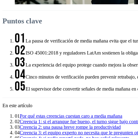
Puntos clave
01
La pausa de verificación de media mañana evita que el tu
02
ISO 45001:2018 y reguladores LatAm sostienen la obligación
03
La experiencia del equipo protege cuando mejora la observa
04
Cinco minutos de verificación pueden prevenir retrabajo, de
05
El supervisor debe convertir señales de media mañana en dec
En este artículo
01
Por qué estas creencias cuestan caro a media mañana
02
Creencia 1: si el arranque fue bueno, el turno sigue bajo cont
03
Creencia 2: una pausa breve rompe la productividad
04
Creencia 3: el equipo experto no necesita que le pregunten o