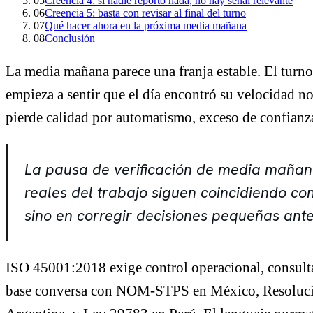
05
Creencia 4: si nadie reportó nada, no hay señal relevante
06
Creencia 5: basta con revisar al final del turno
07
Qué hacer ahora en la próxima media mañana
08
Conclusión
La media mañana parece una franja estable. El turno 
empieza a sentir que el día encontró su velocidad 
pierde calidad por automatismo, exceso de confianza
La pausa de verificación de media mañana
reales del trabajo siguen coincidiendo con
sino en corregir decisiones pequeñas ant
ISO 45001:2018 exige control operacional, consulta
base conversa con NOM-STPS en México, Resoluci