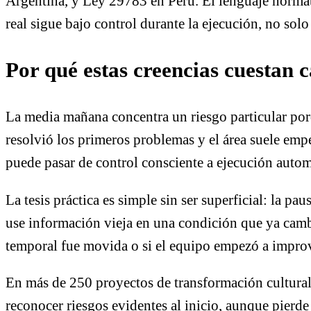
Argentina, y Ley 29783 en Perú. El lenguaje normati
real sigue bajo control durante la ejecución, no sol
Por qué estas creencias cuestan
La media mañana concentra un riesgo particular porq
resolvió los primeros problemas y el área suele empe
puede pasar de control consciente a ejecución automá
La tesis práctica es simple sin ser superficial: la pa
use información vieja en una condición que ya cambió
temporal fue movida o si el equipo empezó a improvis
En más de 250 proyectos de transformación cultural
reconocer riesgos evidentes al inicio, aunque pierde