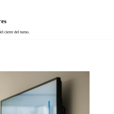
res
l cierre del turno.