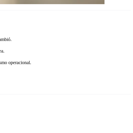
cambió.
ea.
ismo operacional.