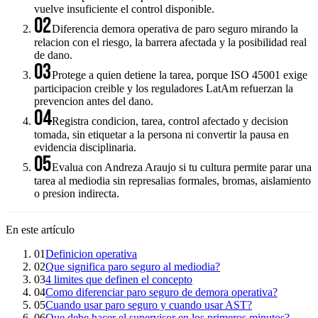
vuelve insuficiente el control disponible.
02
Diferencia demora operativa de paro seguro mirando la
relacion con el riesgo, la barrera afectada y la posibilidad real
de dano.
03
Protege a quien detiene la tarea, porque ISO 45001 exige
participacion creible y los reguladores LatAm refuerzan la
prevencion antes del dano.
04
Registra condicion, tarea, control afectado y decision
tomada, sin etiquetar a la persona ni convertir la pausa en
evidencia disciplinaria.
05
Evalua con Andreza Araujo si tu cultura permite parar una
tarea al mediodia sin represalias formales, bromas, aislamiento
o presion indirecta.
En este artículo
01
Definicion operativa
02
Que significa paro seguro al mediodia?
03
4 limites que definen el concepto
04
Como diferenciar paro seguro de demora operativa?
05
Cuando usar paro seguro y cuando usar AST?
06
Que debe hacer el supervisor en los primeros minutos?