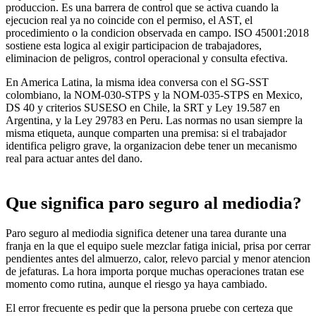
produccion. Es una barrera de control que se activa cuando la
ejecucion real ya no coincide con el permiso, el AST, el
procedimiento o la condicion observada en campo. ISO 45001:2018
sostiene esta logica al exigir participacion de trabajadores,
eliminacion de peligros, control operacional y consulta efectiva.
En America Latina, la misma idea conversa con el SG-SST
colombiano, la NOM-030-STPS y la NOM-035-STPS en Mexico,
DS 40 y criterios SUSESO en Chile, la SRT y Ley 19.587 en
Argentina, y la Ley 29783 en Peru. Las normas no usan siempre la
misma etiqueta, aunque comparten una premisa: si el trabajador
identifica peligro grave, la organizacion debe tener un mecanismo
real para actuar antes del dano.
Que significa paro seguro al mediodia?
Paro seguro al mediodia significa detener una tarea durante una
franja en la que el equipo suele mezclar fatiga inicial, prisa por cerrar
pendientes antes del almuerzo, calor, relevo parcial y menor atencion
de jefaturas. La hora importa porque muchas operaciones tratan ese
momento como rutina, aunque el riesgo ya haya cambiado.
El error frecuente es pedir que la persona pruebe con certeza que