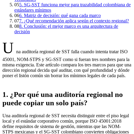
05
5. SG-SST funciona mejor para trazabilidad colombiana de
estándares mínimos
06
6. Matriz de decisión: qué gana cada marco
07
7. ¿Qué recomendación aplica según el contexto regional?
08
8. Conclusión: el mejor marco es una arquitectura de
decisión
U
na auditoría regional de SST falla cuando intenta tratar ISO
45001, NOM-STPS y SG-SST como si fueran tres nombres para la
misma exigencia. Este artículo compara los tres marcos para que una
dirección regional decida qué auditar, con qué profundidad y dónde
poner el listón común sin borrar los mínimos legales de cada país.
1. ¿Por qué una auditoría regional no
puede copiar un solo país?
Una auditoría regional de SST necesita distinguir entre el piso legal
local y el estándar corporativo común, porque ISO 45001:2018
define requisitos de sistema de gestión, mientras que las NOM-
STPS mexicanas y el SG-SST colombiano convierten obligaciones