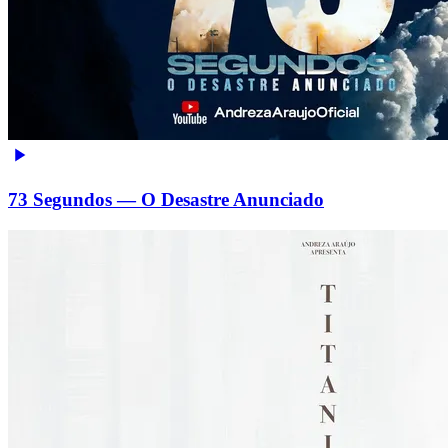
73 Segundos — O Desastre Anunciado