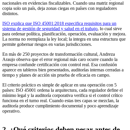
nacionales en evidencias fiscalizables. Cuando una matriz regional
copia solo un país, deja zonas ciegas en países con reguladores
distintos.
ISO explica que ISO 45001:2018 especifica requisitos para un
sistema de gestión de seguridad y salud en el trabajo
, lo cual sirve
para ordenar política, planificación, operación, evaluación y mejora.
La norma no reemplaza la ley local; la integra en una estructura que
permite gobernar riesgos en varias jurisdicciones.
En más de 250 proyectos de transformación cultural, Andreza
Araujo observa que el error regional más caro ocurre cuando la
empresa confunde certificación con control real. Esa confusión
aparece en tableros bien presentados, auditorías internas cerradas a
tiempo y planes de acción sin prueba de eficacia en campo.
El criterio práctico es simple de aplicar en una operación con 5
países: ISO 45001 ordena la arquitectura, cada regulador define el
mínimo legal y la auditoría corporativa verifica si el control crítico
funciona en el turno real. Cuando estas tres capas se mezclan, la
auditoría produce cumplimiento documental y poco aprendizaje
operativo.
2. ¿Qué criterios deben pesar antes de