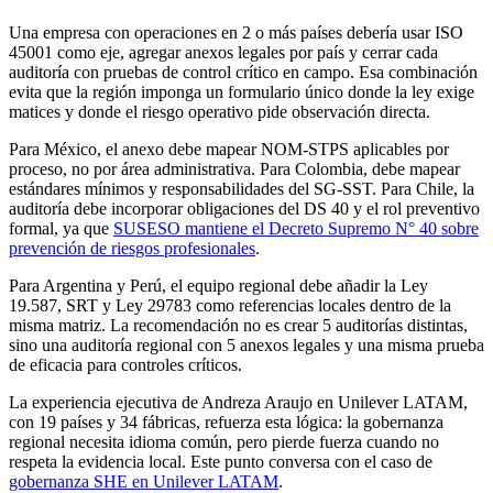
Una empresa con operaciones en 2 o más países debería usar ISO
45001 como eje, agregar anexos legales por país y cerrar cada
auditoría con pruebas de control crítico en campo. Esa combinación
evita que la región imponga un formulario único donde la ley exige
matices y donde el riesgo operativo pide observación directa.
Para México, el anexo debe mapear NOM-STPS aplicables por
proceso, no por área administrativa. Para Colombia, debe mapear
estándares mínimos y responsabilidades del SG-SST. Para Chile, la
auditoría debe incorporar obligaciones del DS 40 y el rol preventivo
formal, ya que
SUSESO mantiene el Decreto Supremo N° 40 sobre
prevención de riesgos profesionales
.
Para Argentina y Perú, el equipo regional debe añadir la Ley
19.587, SRT y Ley 29783 como referencias locales dentro de la
misma matriz. La recomendación no es crear 5 auditorías distintas,
sino una auditoría regional con 5 anexos legales y una misma prueba
de eficacia para controles críticos.
La experiencia ejecutiva de Andreza Araujo en Unilever LATAM,
con 19 países y 34 fábricas, refuerza esta lógica: la gobernanza
regional necesita idioma común, pero pierde fuerza cuando no
respeta la evidencia local. Este punto conversa con el caso de
gobernanza SHE en Unilever LATAM
.