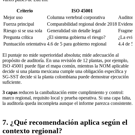
Criterio
ISO 45001
Mejor uso
Columna vertebral corporativa
Auditorí
Fuerza principal
Comparabilidad regional desde 2018
Evidenci
Riesgo si se usa sola
Generalidad sin detalle legal
Fragmen
Pregunta crítica
¿El sistema gobierna el riesgo?
¿La evid
Puntuación orientativa
4.6 de 5 para gobierno regional
4.4 de 5
El puntaje no mide superioridad absoluta; mide adecuación al
propósito de auditoría. En una revisión de 12 plantas, por ejemplo,
ISO 45001 puede fijar el mapa común, mientras la NOM aplicable
decide si una planta mexicana cumple una obligación específica y
SG-SST decide si la planta colombiana puede demostrar ejecución
suficiente.
3 capas
reducen la canibalización entre cumplimiento y control
:
marco regional, requisito local y prueba operativa. Si una capa falta,
la auditoría queda incompleta aunque el informe parezca consistente.
7. ¿Qué recomendación aplica según el
contexto regional?