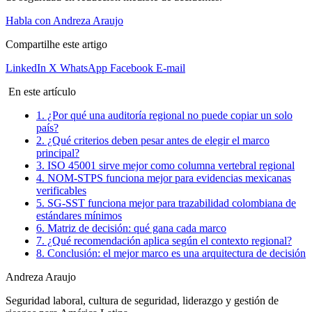
Habla con Andreza Araujo
Compartilhe este artigo
LinkedIn
X
WhatsApp
Facebook
E-mail
En este artículo
1. ¿Por qué una auditoría regional no puede copiar un solo
país?
2. ¿Qué criterios deben pesar antes de elegir el marco
principal?
3. ISO 45001 sirve mejor como columna vertebral regional
4. NOM-STPS funciona mejor para evidencias mexicanas
verificables
5. SG-SST funciona mejor para trazabilidad colombiana de
estándares mínimos
6. Matriz de decisión: qué gana cada marco
7. ¿Qué recomendación aplica según el contexto regional?
8. Conclusión: el mejor marco es una arquitectura de decisión
Andreza Araujo
Seguridad laboral, cultura de seguridad, liderazgo y gestión de