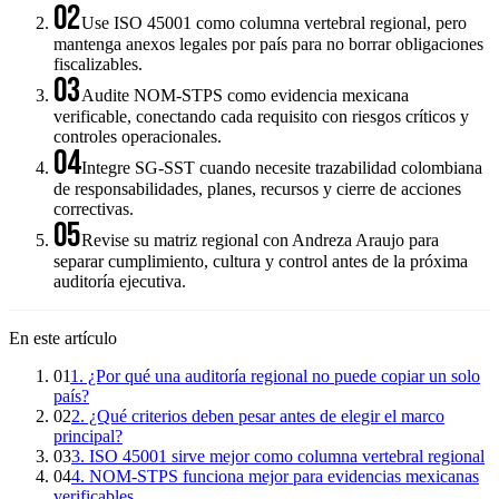
02
Use ISO 45001 como columna vertebral regional, pero
mantenga anexos legales por país para no borrar obligaciones
fiscalizables.
03
Audite NOM-STPS como evidencia mexicana
verificable, conectando cada requisito con riesgos críticos y
controles operacionales.
04
Integre SG-SST cuando necesite trazabilidad colombiana
de responsabilidades, planes, recursos y cierre de acciones
correctivas.
05
Revise su matriz regional con Andreza Araujo para
separar cumplimiento, cultura y control antes de la próxima
auditoría ejecutiva.
En este artículo
01
1. ¿Por qué una auditoría regional no puede copiar un solo
país?
02
2. ¿Qué criterios deben pesar antes de elegir el marco
principal?
03
3. ISO 45001 sirve mejor como columna vertebral regional
04
4. NOM-STPS funciona mejor para evidencias mexicanas
verificables