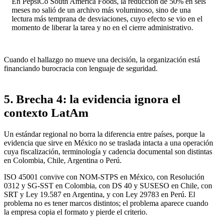
En PepsiCo South America Foods, la reducción de 50% en seis
meses no salió de un archivo más voluminoso, sino de una
lectura más temprana de desviaciones, cuyo efecto se vio en el
momento de liberar la tarea y no en el cierre administrativo.
Cuando el hallazgo no mueve una decisión, la organización está
financiando burocracia con lenguaje de seguridad.
5. Brecha 4: la evidencia ignora el
contexto LatAm
Un estándar regional no borra la diferencia entre países, porque la
evidencia que sirve en México no se traslada intacta a una operación
cuya fiscalización, terminología y cadencia documental son distintas
en Colombia, Chile, Argentina o Perú.
ISO 45001 convive con NOM-STPS en México, con Resolución
0312 y SG-SST en Colombia, con DS 40 y SUSESO en Chile, con
SRT y Ley 19.587 en Argentina, y con Ley 29783 en Perú. El
problema no es tener marcos distintos; el problema aparece cuando
la empresa copia el formato y pierde el criterio.