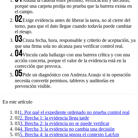
Audita la cadena entre permiso, verificación y decisión,
porque una carpeta prolija no prueba que la barrera exista en
el campo.
02
Exige evidencia antes de liberar la tarea, no al cierre del
turno, para que el dato llegue cuando todavía puede cambiar
el riesgo.
03
Cruza fecha, hora, responsable y criterio de aceptación, ya
que una firma sola no alcanza para verificar control real.
04
Vincula cada hallazgo con una barrera crítica y con una
acción concreta, porque el valor de la evidencia está en la
corrección que provoca.
05
Pide un diagnóstico con Andreza Araujo si tu operación
necesita convertir permisos, tableros y auditorías en
prevención visible.
En este artículo
01
1. Por qué el expediente ordenado no prueba control real
02
2. Brecha 1: la evidencia llega tarde
03
3. Brecha 2: la evidencia no se puede verificar
04
4. Brecha 3: la evidencia no cambia una decisión
05
5. Brecha 4: la evidencia ignora el contexto LatAm