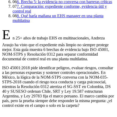
06
6. Brecha 5: la evidencia no conversa con barreras críticas
07
7. Comparación: expediente conforme, evidencia útil y
control real
08
8. Qué haría mañana un EHS manager en una planta
multilatina
E
n 25+ años de trabajo EHS en multinacionales, Andreza
Araujo ha visto que el expediente más limpio no siempre protege
mejor. Esta guía muestra 6 brechas de evidencia bajo ISO 45001,
NOM-STPS y Resolución 0312 para separar conformidad
documental de control real en una planta multilatina.
ISO 45001:2018 pide identificar peligros, evaluar riesgos, consultar
a las personas expuestas y sostener controles operacionales. En
México, la lógica de la NOM-STPS conversa con la NOM-035-
STPS-2018 cuando el riesgo toca conducta y carga psicosocial,
mientras la Resolución 0312 aterriza el SG-SST en Colombia, DS
40 y SUSESO ordenan Chile, SRT y Ley 19.587 estructuran
Argentina, y Ley 29783 fija el marco peruano. El marco cambia por
país, pero la prueba siempre debe responder la misma pregunta: ¿el
control existe en el campo o solo en la carpeta?