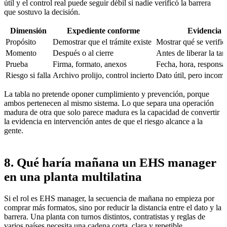
útil y el control real puede seguir débil si nadie verificó la barrera
que sostuvo la decisión.
Dimensión
Expediente conforme
Evidencia ú
Propósito
Demostrar que el trámite existe
Mostrar qué se verifi
Momento
Después o al cierre
Antes de liberar la tar
Prueba
Firma, formato, anexos
Fecha, hora, responsab
Riesgo si falla
Archivo prolijo, control incierto
Dato útil, pero incomp
La tabla no pretende oponer cumplimiento y prevención, porque
ambos pertenecen al mismo sistema. Lo que separa una operación
madura de otra que solo parece madura es la capacidad de convertir
la evidencia en intervención antes de que el riesgo alcance a la
gente.
8. Qué haría mañana un EHS manager
en una planta multilatina
Si el rol es EHS manager, la secuencia de mañana no empieza por
comprar más formatos, sino por reducir la distancia entre el dato y la
barrera. Una planta con turnos distintos, contratistas y reglas de
varios países necesita una cadena corta, clara y repetible.