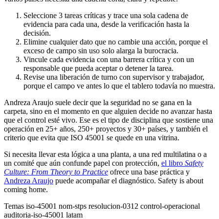
Seleccione 3 tareas críticas y trace una sola cadena de
evidencia para cada una, desde la verificación hasta la
decisión.
Elimine cualquier dato que no cambie una acción, porque el
exceso de campo sin uso solo alarga la burocracia.
Vincule cada evidencia con una barrera crítica y con un
responsable que pueda aceptar o detener la tarea.
Revise una liberación de turno con supervisor y trabajador,
porque el campo ve antes lo que el tablero todavía no muestra.
Andreza Araujo suele decir que la seguridad no se gana en la
carpeta, sino en el momento en que alguien decide no avanzar hasta
que el control esté vivo. Ese es el tipo de disciplina que sostiene una
operación en 25+ años, 250+ proyectos y 30+ países, y también el
criterio que evita que ISO 45001 se quede en una vitrina.
Si necesita llevar esta lógica a una planta, a una red multilatina o a
un comité que aún confunde papel con protección,
el libro
Safety
Culture: From Theory to Practice
ofrece una base práctica y
Andreza Araujo
puede acompañar el diagnóstico. Safety is about
coming home.
Temas
iso-45001
nom-stps
resolucion-0312
control-operacional
auditoria-iso-45001
latam