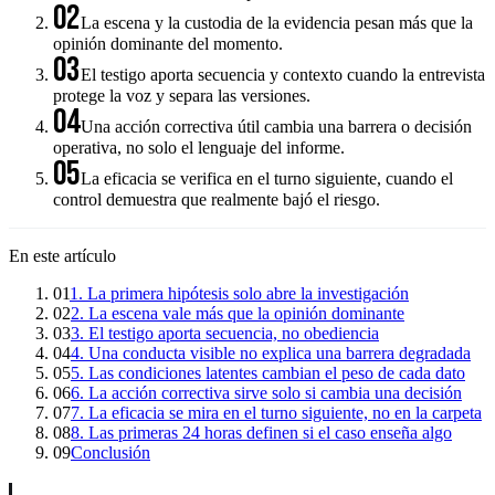
02
La escena y la custodia de la evidencia pesan más que la
opinión dominante del momento.
03
El testigo aporta secuencia y contexto cuando la entrevista
protege la voz y separa las versiones.
04
Una acción correctiva útil cambia una barrera o decisión
operativa, no solo el lenguaje del informe.
05
La eficacia se verifica en el turno siguiente, cuando el
control demuestra que realmente bajó el riesgo.
En este artículo
01
1. La primera hipótesis solo abre la investigación
02
2. La escena vale más que la opinión dominante
03
3. El testigo aporta secuencia, no obediencia
04
4. Una conducta visible no explica una barrera degradada
05
5. Las condiciones latentes cambian el peso de cada dato
06
6. La acción correctiva sirve solo si cambia una decisión
07
7. La eficacia se mira en el turno siguiente, no en la carpeta
08
8. Las primeras 24 horas definen si el caso enseña algo
09
Conclusión