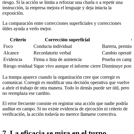
riesgo. Si la acción se limita a reforzar una charla o a repetir una
instrucción, la empresa mejora el lenguaje y deja intacta la
exposición.
La comparación entre correcciones superficiales y correcciones
útiles ayuda a verlo mejor.
Criterio
Corrección superficial
C
Foco
Conducta individual
Barrera, permiso
Alcance
Recordatorio verbal
Cambio operativo
Evidencia
Firma o lista de asistencia
Prueba en campo 
Riesgo residual
Sigue vivo aunque el informe cierre
Disminuye porqu
La trampa aparece cuando la organización cree que corregir es
comunicar. Corregir es modificar una decisión operativa que vuelve
a abrir el trabajo de otra manera. Todo lo demás puede ser útil, pero
no reemplaza ese cambio.
El error frecuente consiste en registrar una acción que nadie podría
auditar en campo. Si no existe evidencia de ejecución ni criterio de
verificación, la acción todavía no merece llamarse correctiva.
7. La eficacia se mira en el turno