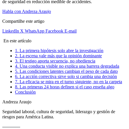
de seguridad en reducción medible de accidentes.
Habla con Andreza Araujo
Compartilhe este artigo
LinkedIn
X
WhatsApp
Facebook
E-mail
En este artículo
1. La primera hipótesis solo abre la investigación
2. La escena vale más que la opinión dominante
3. El testigo aporta secuencia, no obediencia
4. Una conducta visible no explica una barrera degradada
5. Las condiciones latentes cambian el peso de cada dato
6. La acción correctiva sirve solo si cambia una decisión
7. La eficacia se mira en el turno siguiente, no en la carpeta
8. Las primeras 24 horas definen si el caso enseña algo
Conclusión
Andreza Araujo
Seguridad laboral, cultura de seguridad, liderazgo y gestión de
riesgos para América Latina.