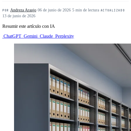
Andreza Araujo
·
06 de junio de 2026
·
5 min de lectura
·
POR
ACTUALIZADO
13 de junio de 2026
Resumir este artículo con IA
ChatGPT
Gemini
Claude
Perplexity