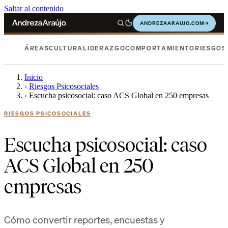
Saltar al contenido
ANDREZAARAUJO.COM
→
ÁREAS
CULTURA
LIDERAZGO
COMPORTAMIENTO
RIESGOS
Inicio
›
Riesgos Psicosociales
›
Escucha psicosocial: caso ACS Global en 250 empresas
RIESGOS PSICOSOCIALES
Escucha psicosocial: caso
ACS Global en 250
empresas
Cómo convertir reportes, encuestas y