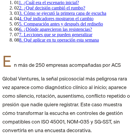
01
1. ¿Cuál era el escenario inicial?
02
2. ¿Qué decisión cambió el rumbo?
03
3. Cómo se ejecutó la primera capa de escucha
04
4. Qué indicadores mostraron el cambio
05
5. Comparación antes y después del rediseño
06
6. ¿Dónde aparecieron las resistencias?
07
7. Lecciones que se pueden generalizar
08
8. Qué aplicar en tu operación esta semana
E
n más de 250 empresas acompañadas por ACS
Global Ventures, la señal psicosocial más peligrosa rara
vez aparece como diagnóstico clínico al inicio; aparece
como silencio, rotación, ausentismo, conflicto repetido o
presión que nadie quiere registrar. Este caso muestra
cómo transformar la escucha en controles de gestión
compatibles con ISO 45001, NOM-035 y SG-SST, sin
convertirla en una encuesta decorativa.