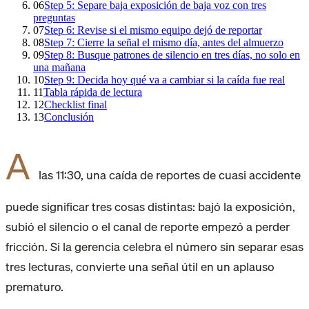
06
Step 5: Separe baja exposición de baja voz con tres
preguntas
07
Step 6: Revise si el mismo equipo dejó de reportar
08
Step 7: Cierre la señal el mismo día, antes del almuerzo
09
Step 8: Busque patrones de silencio en tres días, no solo en
una mañana
10
Step 9: Decida hoy qué va a cambiar si la caída fue real
11
Tabla rápida de lectura
12
Checklist final
13
Conclusión
A
las 11:30, una caída de reportes de cuasi accidente
puede significar tres cosas distintas: bajó la exposición,
subió el silencio o el canal de reporte empezó a perder
fricción. Si la gerencia celebra el número sin separar esas
tres lecturas, convierte una señal útil en un aplauso
prematuro.