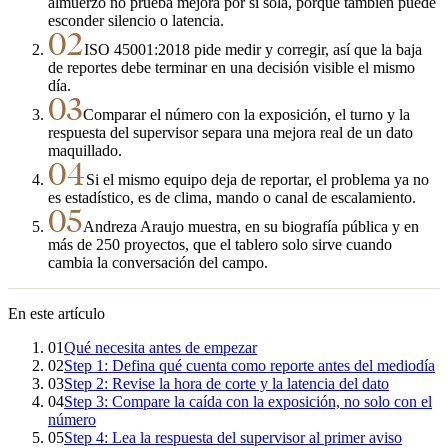
almuerzo no prueba mejora por sí sola, porque también puede
esconder silencio o latencia.
02
ISO 45001:2018 pide medir y corregir, así que la baja
de reportes debe terminar en una decisión visible el mismo
día.
03
Comparar el número con la exposición, el turno y la
respuesta del supervisor separa una mejora real de un dato
maquillado.
04
Si el mismo equipo deja de reportar, el problema ya no
es estadístico, es de clima, mando o canal de escalamiento.
05
Andreza Araujo muestra, en su biografía pública y en
más de 250 proyectos, que el tablero solo sirve cuando
cambia la conversación del campo.
En este artículo
01
Qué necesita antes de empezar
02
Step 1: Defina qué cuenta como reporte antes del mediodía
03
Step 2: Revise la hora de corte y la latencia del dato
04
Step 3: Compare la caída con la exposición, no solo con el
número
05
Step 4: Lea la respuesta del supervisor al primer aviso