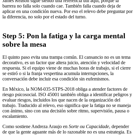
James Reason sigue siendo una referencia útil aquí, porque la
barrera no falla solo cuando cae. También falla cuando deja de
aplicar en una condición nueva. Por eso el relevo debe preguntar por
la diferencia, no solo por el estado del turno.
Step 5: Pon la fatiga y la carga mental
sobre la mesa
El quinto paso evita una trampa común. El cansancio no es un tema
decorativo, es un factor que altera juicio, atención y velocidad de
respuesta. Si el equipo viene de muchas horas de trabajo, si el cierre
se estiró o si la franja vespertina acumula interrupciones, la
conversación debe incluir esa condición sin eufemismos.
En México, la NOM-035-STPS-2018 obliga a atender factores de
riesgo psicosocial. ISO 45001 también obliga a identificar peligros y
evaluar riesgos, incluidos los que nacen de la organización del
trabajo. Traducido al relevo, eso significa que la fatiga no se maneja
con ánimo, sino con una decisión sobre ritmo, supervisión, pausa o
escalamiento.
Como sostiene Andreza Araujo en
Sorte ou Capacidade
, depender
de que la gente aguante más de lo razonable no es una estrategia. Es