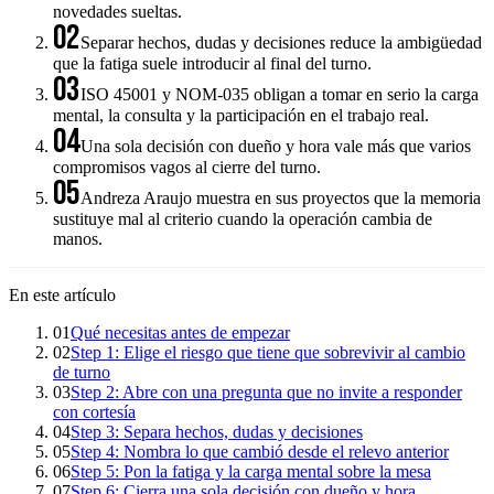
novedades sueltas.
02
Separar hechos, dudas y decisiones reduce la ambigüedad
que la fatiga suele introducir al final del turno.
03
ISO 45001 y NOM-035 obligan a tomar en serio la carga
mental, la consulta y la participación en el trabajo real.
04
Una sola decisión con dueño y hora vale más que varios
compromisos vagos al cierre del turno.
05
Andreza Araujo muestra en sus proyectos que la memoria
sustituye mal al criterio cuando la operación cambia de
manos.
En este artículo
01
Qué necesitas antes de empezar
02
Step 1: Elige el riesgo que tiene que sobrevivir al cambio
de turno
03
Step 2: Abre con una pregunta que no invite a responder
con cortesía
04
Step 3: Separa hechos, dudas y decisiones
05
Step 4: Nombra lo que cambió desde el relevo anterior
06
Step 5: Pon la fatiga y la carga mental sobre la mesa
07
Step 6: Cierra una sola decisión con dueño y hora