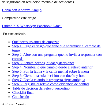
de seguridad en reducción medible de accidentes.
Habla con Andreza Araujo
Compartilhe este artigo
LinkedIn
X
WhatsApp
Facebook
E-mail
En este artículo
Qué necesitas antes de empezar
Step 1: Elige el riesgo que tiene que sobrevivir al cambio de
turno
Step 2: Abre con una pregunta que no invite a responder con
cortesía
Step 3: Separa hechos, dudas y decisiones
Step 4: Nombra lo que cambió desde el relevo anterior
Step 5: Pon la fatiga y la carga mental sobre la mesa
Step 6: Cierra una sola decisión con dueño y hora
Step 7: Escala cuando la respuesta sigue ambigua
Step 8: Registra el relevo como evidencia de control
Tabla de decisión del relevo vespertino
Checklist final
Conclusión
Andreza Araujo