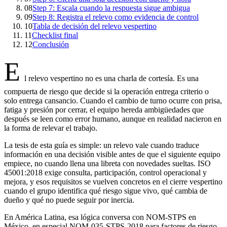
08
Step 7: Escala cuando la respuesta sigue ambigua
09
Step 8: Registra el relevo como evidencia de control
10
Tabla de decisión del relevo vespertino
11
Checklist final
12
Conclusión
E
l relevo vespertino no es una charla de cortesía. Es una
compuerta de riesgo que decide si la operación entrega criterio o
solo entrega cansancio. Cuando el cambio de turno ocurre con prisa,
fatiga y presión por cerrar, el equipo hereda ambigüedades que
después se leen como error humano, aunque en realidad nacieron en
la forma de relevar el trabajo.
La tesis de esta guía es simple: un relevo vale cuando traduce
información en una decisión visible antes de que el siguiente equipo
empiece, no cuando llena una libreta con novedades sueltas. ISO
45001:2018 exige consulta, participación, control operacional y
mejora, y esos requisitos se vuelven concretos en el cierre vespertino
cuando el grupo identifica qué riesgo sigue vivo, qué cambia de
dueño y qué no puede seguir por inercia.
En América Latina, esa lógica conversa con NOM-STPS en
México, en especial NOM-035-STPS-2018 para factores de riesgo