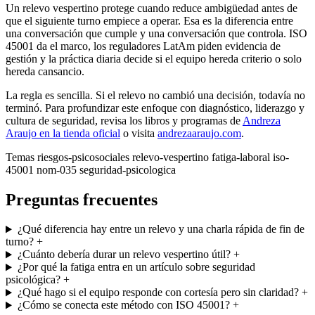
Un relevo vespertino protege cuando reduce ambigüedad antes de
que el siguiente turno empiece a operar. Esa es la diferencia entre
una conversación que cumple y una conversación que controla. ISO
45001 da el marco, los reguladores LatAm piden evidencia de
gestión y la práctica diaria decide si el equipo hereda criterio o solo
hereda cansancio.
La regla es sencilla. Si el relevo no cambió una decisión, todavía no
terminó. Para profundizar este enfoque con diagnóstico, liderazgo y
cultura de seguridad, revisa los libros y programas de
Andreza
Araujo en la tienda oficial
o visita
andrezaaraujo.com
.
Temas
riesgos-psicosociales
relevo-vespertino
fatiga-laboral
iso-
45001
nom-035
seguridad-psicologica
Preguntas frecuentes
¿Qué diferencia hay entre un relevo y una charla rápida de fin de
turno?
+
¿Cuánto debería durar un relevo vespertino útil?
+
¿Por qué la fatiga entra en un artículo sobre seguridad
psicológica?
+
¿Qué hago si el equipo responde con cortesía pero sin claridad?
+
¿Cómo se conecta este método con ISO 45001?
+