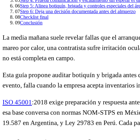
05
Step 4: Prueba comunicación y escalamiento sin esperar el s
06
Step 5: Alinea botiquín, brigada y controles especiales del ár
07
Step 6: Deja una decisión documentada antes del almuerzo
08
Checklist final
09
Conclusión
La media mañana suele revelar fallas que el arranq
mareo por calor, una contratista sufre irritación oc
no está completa en campo.
Esta guía propone auditar botiquín y brigada antes de
evento, falla cuando la empresa acepta inventarios 
ISO 45001
:2018 exige preparación y respuesta ante
esa base conversa con normas NOM-STPS en Méxic
19.587 en Argentina, y Ley 29783 en Perú. Cada país