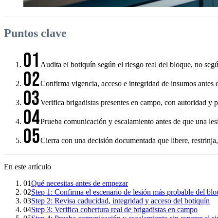
Puntos clave
01
Audita el botiquín según el riesgo real del bloque, no segú
02
Confirma vigencia, acceso e integridad de insumos antes d
03
Verifica brigadistas presentes en campo, con autoridad y p
04
Prueba comunicación y escalamiento antes de que una lesi
05
Cierra con una decisión documentada que libere, restrinja, 
En este artículo
01
Qué necesitas antes de empezar
02
Step 1: Confirma el escenario de lesión más probable del bl
03
Step 2: Revisa caducidad, integridad y acceso del botiquín
04
Step 3: Verifica cobertura real de brigadistas en campo