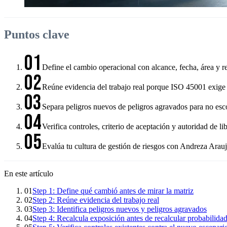
Puntos clave
01
Define el cambio operacional con alcance, fecha, área y re
02
Reúne evidencia del trabajo real porque ISO 45001 exige p
03
Separa peligros nuevos de peligros agravados para no esco
04
Verifica controles, criterio de aceptación y autoridad de li
05
Evalúa tu cultura de gestión de riesgos con Andreza Arau
En este artículo
01
Step 1: Define qué cambió antes de mirar la matriz
02
Step 2: Reúne evidencia del trabajo real
03
Step 3: Identifica peligros nuevos y peligros agravados
04
Step 4: Recalcula exposición antes de recalcular probabilida