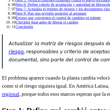
05
Step 5: Verifica controles existentes contra el nuevo escenari
06
Step 6: Define criterio de aceptación y autoridad de liberació
07
Step 7: Actualiza el registro de riesgos y los documentos vin
08
Step 8: Haz una revisión posterior al arranque
09
Errores que convierten el control de cambios en trámite
10
Checklist final antes de liberar el cambio
11
Conclusión
Actualizar la matriz de riesgos después de
riesgo
, responsables y criterio de aceptac
documental, sino parte del control de ca
El problema aparece cuando la planta cambia velocid
como si el riesgo siguiera igual. En América Latina
regional
, porque todos esos marcos esperan que la e