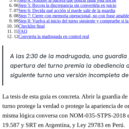
05
Step 4: Nombre la barrera que podría fallar esta noche
06
Step 5: Recoja la discrepancia sin convertirla en juicio
07
Step 6: Decida qué acción sí puede salir de la guardia
08
Step 7: Cierre con memoria operacional, no con frase amable
09
Step 8: Vuelva al inicio del turno siguiente y compruebe si la
10
Checklist final
11
FAQ
12
Convierta la madrugada en control real
A las 2:30 de la madrugada, una guardia p
apertura del turno premia la obediencia a
siguiente turno una versión incompleta del
La tesis de esta guía es concreta. Abrir la guardia 
turno protege la verdad o protege la apariencia de 
misma lógica conversa con NOM-035-STPS-2018 en
19.587 y SRT en Argentina, y Ley 29783 en Perú.