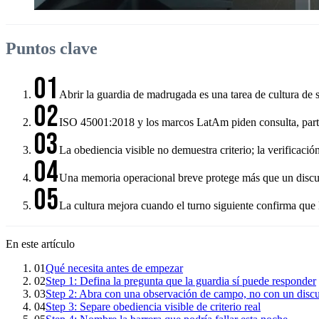
Puntos clave
01
Abrir la guardia de madrugada es una tarea de cultura de se
02
ISO 45001:2018 y los marcos LatAm piden consulta, partici
03
La obediencia visible no demuestra criterio; la verificaci
04
Una memoria operacional breve protege más que un discurso
05
La cultura mejora cuando el turno siguiente confirma que 
En este artículo
01
Qué necesita antes de empezar
02
Step 1: Defina la pregunta que la guardia sí puede responder
03
Step 2: Abra con una observación de campo, no con un disc
04
Step 3: Separe obediencia visible de criterio real