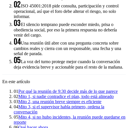
02
ISO 45001:2018 pide consulta, participación y control
operacional, así que el foro debe alterar el riesgo, no solo
informar.
03
El silencio temprano puede esconder miedo, prisa o
obediencia social, por eso la primera respuesta no debería
venir del cargo.
04
Una reunión útil abre con una pregunta concreta sobre
cambios reales y cierra con un responsable, una fecha y una
señal de parada.
05
La voz del turno protege mejor cuando la conversación
deja evidencia breve y accionable para el resto de la mañana.
En este artículo
01
Por qué la reunión de 9:30 decide más de lo que parece
02
Mito 1, si nadie contradice el plan, todo está alineado
03
Mito 2, una reunión breve siempre es eficiente
04
Mito 3, si el supervisor habla primero, ordena la
conversación
05
Mito 4, si no hubo incidentes, la reunión puede quedarse en
reporte
06
Qué hacer ahora