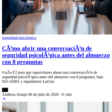
seguridad-psicologica
CÃ³mo abrir una conversaciÃ³n de
seguridad psicolÃ³gica antes del almuerzo
con 8 preguntas
GuÃ­a F2 para que supervisores abran una conversaciÃ³n de
seguridad psicolÃ³gica antes del almuerzo con 8 preguntas, bajo
ISO 45001 y reguladores LatAm.
AN
Andreza Araujo
06 de julio de 2026
·
11 min