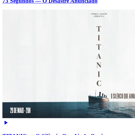
73 Segundos — O Desastre Anunciado