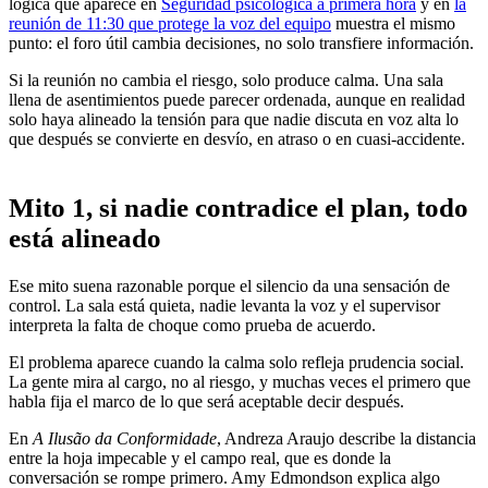
lógica que aparece en
Seguridad psicológica a primera hora
y en
la
reunión de 11:30 que protege la voz del equipo
muestra el mismo
punto: el foro útil cambia decisiones, no solo transfiere información.
Si la reunión no cambia el riesgo, solo produce calma. Una sala
llena de asentimientos puede parecer ordenada, aunque en realidad
solo haya alineado la tensión para que nadie discuta en voz alta lo
que después se convierte en desvío, en atraso o en cuasi-accidente.
Mito 1, si nadie contradice el plan, todo
está alineado
Ese mito suena razonable porque el silencio da una sensación de
control. La sala está quieta, nadie levanta la voz y el supervisor
interpreta la falta de choque como prueba de acuerdo.
El problema aparece cuando la calma solo refleja prudencia social.
La gente mira al cargo, no al riesgo, y muchas veces el primero que
habla fija el marco de lo que será aceptable decir después.
En
A Ilusão da Conformidade
, Andreza Araujo describe la distancia
entre la hoja impecable y el campo real, que es donde la
conversación se rompe primero. Amy Edmondson explica algo